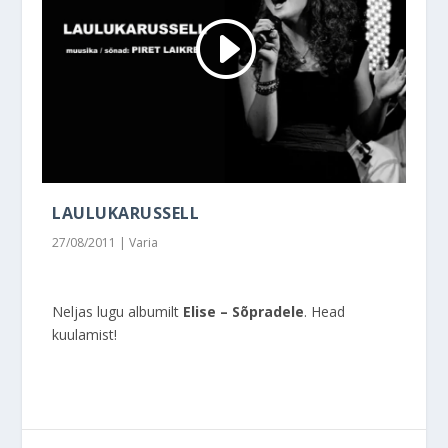
LAULUKARUSSELL
27/08/2011
|
Varia
Neljas lugu albumilt
Elise – Sõpradele
. Head
kuulamist!