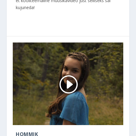
et kooliteemaline muusikavideo just selliseks sai
kujuneda!
HOMMIK