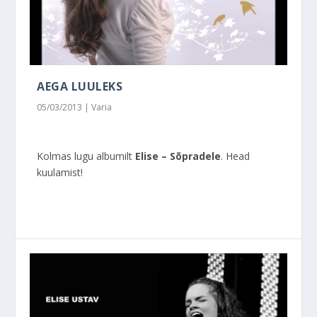
AEGA LUULEKS
05/03/2013
|
Varia
Kolmas lugu albumilt
Elise – Sõpradele
. Head
kuulamist!