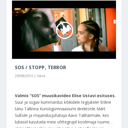
SOS / STOPP, TERROR
29/08/2010
|
Varia
Valmis “SOS” muusikavideo Elise Ustavi esituses.
Suur ja sügav kummardus kõikidele tegijatele! Eriline
tänu Tallinna Kunstigümnaasiumi direktorile Märt
Sultsile ja majandusjuhataja Aavo Talihärmale, kes
lubasid kasutada meie võttegrupil koolimaja ruume…