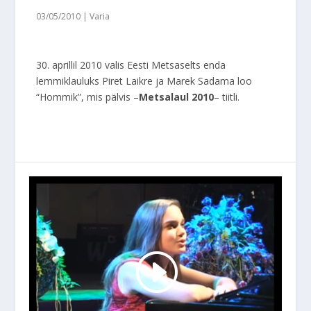
03/05/2010
|
Varia
30. aprillil 2010 valis Eesti Metsaselts enda
lemmiklauluks Piret Laikre ja Marek Sadama loo
“Hommik”, mis pälvis –
Metsalaul 2010
– tiitli.