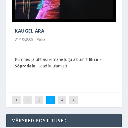
KAUGEL ÄRA
31/10/2009
|
Varia
Kümnes ja ühtlasi viimane lugu albumilt
Elise –
Sõpradele
. Head kuulamist!
1
2
3
4
VÄRSKED POSTITUSED