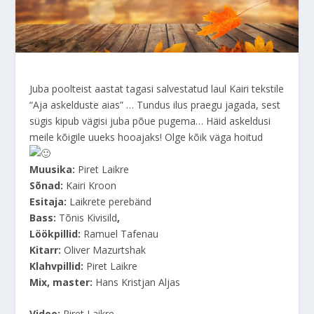
Juba poolteist aastat tagasi salvestatud laul Kairi tekstile
“Aja askelduste aias” … Tundus ilus praegu jagada, sest
sügis kipub vägisi juba põue pugema… Häid askeldusi
meile kõigile uueks hooajaks! Olge kõik väga hoitud
Muusika:
Piret Laikre
Sõnad:
Kairi Kroon
Esitaja:
Laikrete perebänd
Bass:
Tõnis Kivisild
,
Löökpillid:
Ramuel Tafenau
Kitarr:
Oliver Mazurtshak
Klahvpillid:
Piret Laikre
Mix, master:
Hans Kristjan Aljas
Video
:
Piret Laikre