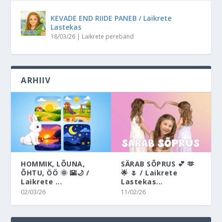
KEVADE END RIIDE PANEB / Laikrete
Lastekas
18/03/26
|
Laikrete perebänd
ARHIIV
HOMMIK, LÕUNA,
SÄRAB SÕPRUS 💕 🫶
ÕHTU, ÖÖ 🌞 🌇🌙 /
🌟 🌷 / Laikrete
Laikrete ...
Lastekas...
02/03/26
11/02/26