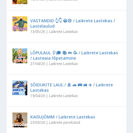
VASTANDID 👆👇 😀😢 / Laikrete Lastekas /
Lastelaulud
13/05/26
|
Laikrete Lastekas
LÕPULAUL 🎈🎓 📚 ✏️ 🥳 / Laikrete Lastekas
/ Lasteaia lõpetamine
27/04/26
|
Laikrete Lastekas
SÕIDUKITE LAUL / 🚢 🚗 🚌 🚜 ✈️ / Laikrete
Lastekas
19/04/26
|
Laikrete Lastekas
KAISUJÕMM / Laikrete Lastekas
23/03/26
|
Laikrete perebänd