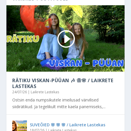
RÄTIKU VISKAN-PÜÜAN 🎶 🦋🌸 / LAIKRETE
LASTEKAS
24/07/26
|
Laikrete Lastekas
Ostsin enda numpsikutele imeilusad värvilised
siidirätikud. Ja tegelikult mitte kaela panemiseks,...
SUVEÕIED 🌸 🌸 🌸 / Laikrete Lastekas
18/07/26
|
Laikrete Lastekas