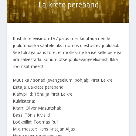
Kristilik televisioon TV7 palus meil kirjutada nende
jõulumuusika saatele üks rõõmus ülestõstev jõululaul.
See tuli aga päris tore, et mõtlesime ka ise selle perega
ära salvestada. Sõnum otse jõuluevangeeliumist! Ikka
rõõmsat meelt!
Muusika / sõnad (evangeeliumi põhjal): Piret Laikre
Esitaja: Laikrete perebänd
Klahvpillid: Tõnu ja Piret Laikre
Külalistena:
Kitarr: Oliver Mazurtshak
Bass: Tõnis Kivisild
Löökpillid: Toomas Rull
Mix, master: Hans Kristjan Aljas
Noot: www.noodipank.ee