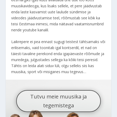
muusikavideoga, kus lisaks sellele, et pere jäädvustab
enda laste kasvamist uute laulude sündimise ja
videodes jäädvustamise teel, rõõmustab see kõik ka
teisi Eestimaa inimesi, mida näitavad vaatamisnumbrid
nende youtube kanalil.
Laikrepere ei pea ennast sugugi teistest tähtsamaks või
erilisemaks, vaid toonitab igal kontserdil, et nad on
täiesti tavaline perekond enda igapäevaste rõõmude ja
muredega, julgustades sellega ka kõiki teisi peresid.
Tähtis on leida alati siduv lüli, olgu selleks siis kas
muusika, sport või misiganes muu tegevus…
Tutvu meie muusika ja
tegemistega