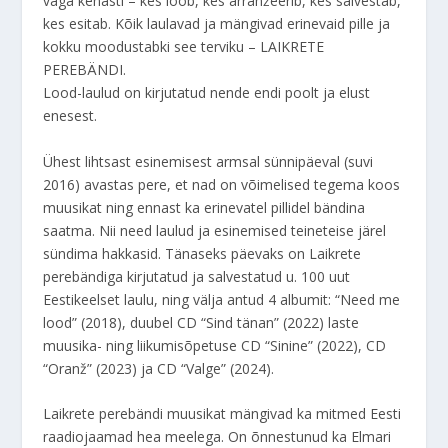
väga kenasti – kes loob, kes arranžeerib, kes salvestab,
kes esitab. Kõik laulavad ja mängivad erinevaid pille ja
kokku moodustabki see terviku – LAIKRETE
PEREBÄNDI.
Lood-laulud on kirjutatud nende endi poolt ja elust
enesest.
Ühest lihtsast esinemisest armsal sünnipäeval (suvi
2016) avastas pere, et nad on võimelised tegema koos
muusikat ning ennast ka erinevatel pillidel bändina
saatma. Nii need laulud ja esinemised teineteise järel
sündima hakkasid. Tänaseks päevaks on Laikrete
perebändiga kirjutatud ja salvestatud u. 100 uut
Eestikeelset laulu, ning välja antud 4 albumit: “Need me
lood” (2018), duubel CD “Sind tänan” (2022) laste
muusika- ning liikumisõpetuse CD “Sinine” (2022), CD
“Oranž” (2023) ja CD “Valge” (2024).
Laikrete perebändi muusikat mängivad ka mitmed Eesti
raadiojaamad hea meelega. On õnnestunud ka Elmari