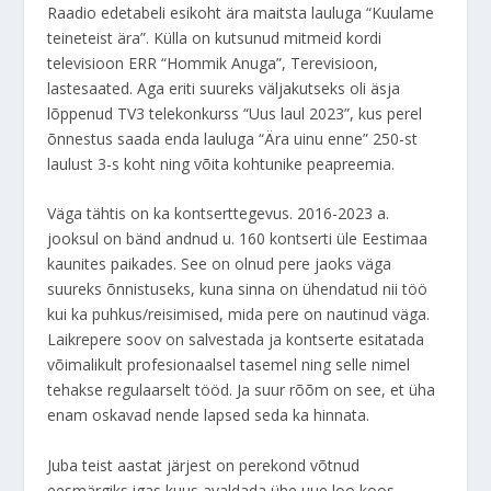
Raadio edetabeli esikoht ära maitsta lauluga “Kuulame
teineteist ära”. Külla on kutsunud mitmeid kordi
televisioon ERR “Hommik Anuga”, Terevisioon,
lastesaated. Aga eriti suureks väljakutseks oli äsja
lõppenud TV3 telekonkurss “Uus laul 2023”, kus perel
õnnestus saada enda lauluga “Ära uinu enne” 250-st
laulust 3-s koht ning võita kohtunike peapreemia.
Väga tähtis on ka kontserttegevus. 2016-2023 a.
jooksul on bänd andnud u. 160 kontserti üle Eestimaa
kaunites paikades. See on olnud pere jaoks väga
suureks õnnistuseks, kuna sinna on ühendatud nii töö
kui ka puhkus/reisimised, mida pere on nautinud väga.
Laikrepere soov on salvestada ja kontserte esitatada
võimalikult profesionaalsel tasemel ning selle nimel
tehakse regulaarselt tööd. Ja suur rõõm on see, et üha
enam oskavad nende lapsed seda ka hinnata.
Juba teist aastat järjest on perekond võtnud
eesmärgiks igas kuus avaldada ühe uue loo koos