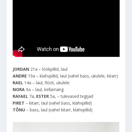
JORDAN
21a – löökpillid, laul
ANDRE
19a – klahvpillid, laul (vahel bass, ukulele, kitarr)
RAEL
14a – laul, flööt, ukulele
NORA
9a – laul, kellamäng
RAFAEL
7a,
ESTER
5a, – tulevased tegijad
PIRET
– kitarr, laul (vahel bass, klahvpillid)
TÕNU
– bass, laul (vahel kitarr, klahvpillid)