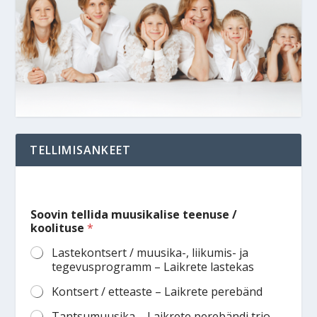
TELLIMISANKEET
Soovin tellida muusikalise teenuse /
koolituse
*
Lastekontsert / muusika-, liikumis- ja
tegevusprogramm – Laikrete lastekas
Kontsert / etteaste – Laikrete perebänd
Tantsumuusika – Laikrete perebändi trio