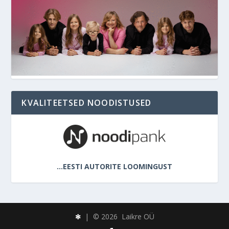
KVALITEETSED NOODISTUSED
…EESTI AUTORITE LOOMINGUST
| ©
2026 Laikre OÜ
✻