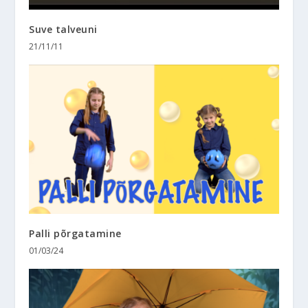
Suve talveuni
21/11/11
Palli põrgatamine
01/03/24