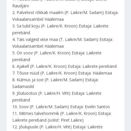
Raudjärv
2. Palvetest rõkkab maailm (P. Laikre/M. Sadam) Esitaja:
Vokaalansambel Häälemaa
3. Sa tulid koju (P. Laikre/K. Kroon) Esitaja: Laikrete
perebänd
4. Täis valgeid viise maa (T. Laikre/M. Sadam) Esitaja:
Vokaalansambel Häälemaa
5. On soov (P. Laikre/K. Kroon) Esitaja: Laikrete
perebänd
6. Ajakell (P. Laikre/K. Kroon) Esitaja: Laikrete perebänd
7. Tõuse nüüd (P. Laikre/K. Kroon) Esitaja: Häälemaa
8. Külmus ja soe (P. Laikre/M. Sadam) Esitaja:
Sadamasild
9. Jõuluootus (P. Laikre/H. Viht) Esitaja: Laikrete
perebänd
10. Soov (P. Laikre/M. Sadam) Esitaja: Evelin Santos
11. Mitmes talvehommik (P. Laikre/K. Kroon) Esitaja:
Laikrete perebänd (solist: Piret Laikre)
12. Jõulupusle (P. Laikre/H. Viht) Esitaja: Laikrete