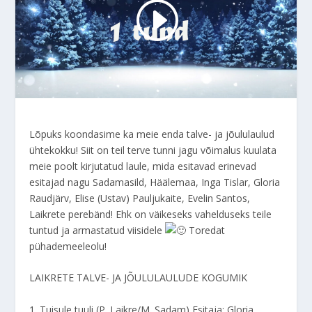
Lõpuks koondasime ka meie enda talve- ja jõululaulud
ühtekokku! Siit on teil terve tunni jagu võimalus kuulata
meie poolt kirjutatud laule, mida esitavad erinevad
esitajad nagu Sadamasild, Häälemaa, Inga Tislar, Gloria
Raudjärv, Elise (Ustav) Pauljukaite, Evelin Santos,
Laikrete perebänd! Ehk on väikeseks vahelduseks teile
tuntud ja armastatud viisidele
Toredat
pühademeeleolu!
LAIKRETE TALVE- JA JÕULULAULUDE KOGUMIK
1. Tuisule tuuli (P. Laikre/M. Sadam) Esitaja: Gloria