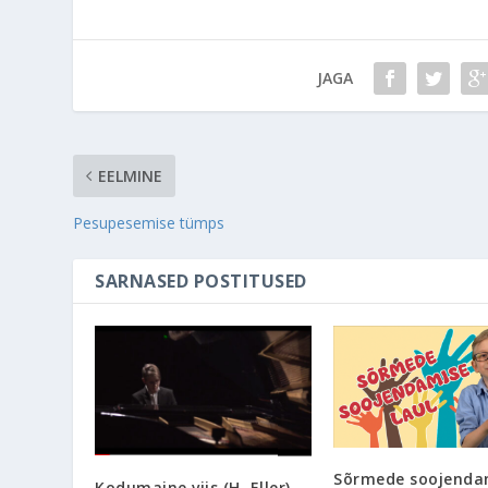
JAGA
EELMINE
Pesupesemise tümps
SARNASED POSTITUSED
Sõrmede soojenda
Kodumaine viis (H. Eller) –