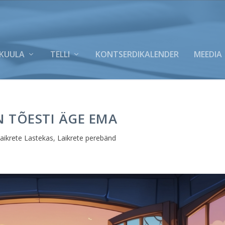
KUULA
TELLI
KONTSERDIKALENDER
MEEDIA
 TÕESTI ÄGE EMA
aikrete Lastekas
,
Laikrete perebänd