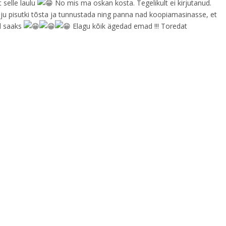
 selle laulu
No mis ma oskan kosta. Tegelikult ei kirjutanud.
u pisutki tõsta ja tunnustada ning panna nad koopiamasinasse, et
d saaks
Elagu kõik ägedad emad !!! Toredat