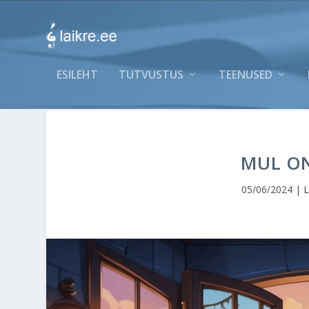
ESILEHT
TUTVUSTUS
TEENUSED
MUL ON
05/06/2024
|
L