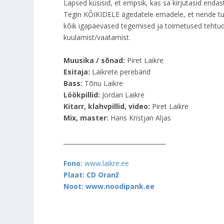
Lapsed küsisid, et empsik, kas sa kirjutasid endast
Tegin KÕIKIDELE ägedatele emadele, et nende tuj
kõik igapäevased tegemised ja toimetused tehtu
kuulamist/vaatamist.
Muusika / sõnad:
Piret Laikre
Esitaja:
Laikrete perebänd
Bass:
Tõnu Laikre
Löökpillid:
Jordan Laikre
Kitarr, k
lahvpillid, video:
Piret Laikre
Mix, master:
Hans Kristjan Aljas
__________________________________
Fono:
www.laikre.ee
Plaat: CD Oranž
Noot: www.noodipank.ee