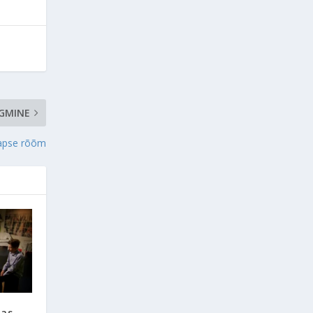
RGMINE
lapse rõõm
as –