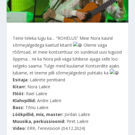
Teine teleka lugu ka… “ROHELUS” Meie Nora kaunil
sõrmejälgedega kaetud kitarril
Oleme väga
rõõmsad, et meie kontserttuur on sundinud uusi lugusid
õppima… nii ka Nora pidi väga lühikese ajaga selle loo
selgeks saama. Tulge meid kuulama! Kontserdite ajaks
lubame, et teeme pilli sõrmejälgedest puhtaks ka
Esitaja:
Laikrete perebänd
Kitarr:
Nora Laikre
Flööt:
Rael Laikre
Klahvpillid:
Andre Laikre
Bass:
Tõnu Laikre
Löökpillid, mix, master:
Jordan Laikre
Muusika, perkussioonid:
Piret Laikre
Video:
ERR, Terevisioon (04.12.2024)