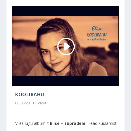
KOOLIRAHU
06/08/2013
|
Varia
Viies lugu albumilt
Elise – Sõpradele
. Head kuulamist!