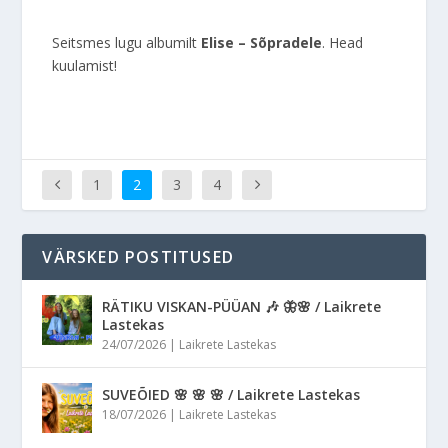
Seitsmes lugu albumilt
Elise – Sõpradele
. Head
kuulamist!
1
2
3
4
VÄRSKED POSTITUSED
RÄTIKU VISKAN-PÜÜAN 🎶 🦋🌸 / Laikrete
Lastekas
24/07/2026
|
Laikrete Lastekas
SUVEÕIED 🌸 🌸 🌸 / Laikrete Lastekas
18/07/2026
|
Laikrete Lastekas