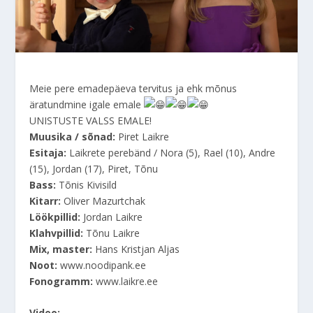
Meie pere emadepäeva tervitus ja ehk mõnus
äratundmine igale emale
UNISTUSTE VALSS EMALE!
Muusika / sõnad:
Piret Laikre
Esitaja:
Laikrete perebänd / Nora (5), Rael (10), Andre
(15), Jordan (17), Piret, Tõnu
Bass:
Tõnis Kivisild
Kitarr:
Oliver Mazurtchak
Löökpillid:
Jordan Laikre
Klahvpillid:
Tõnu Laikre
Mix, master:
Hans Kristjan Aljas
Noot:
www.noodipank.ee
Fonogramm:
www.laikre.ee
Video: