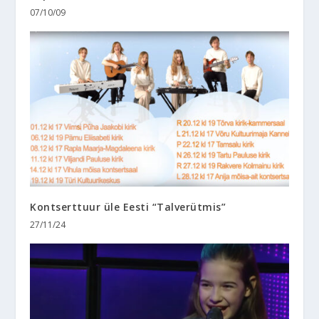
07/10/09
Kontserttuur üle Eesti “Talverütmis”
27/11/24