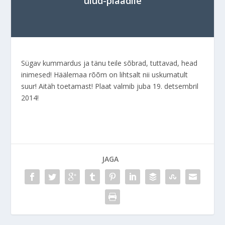
ulud-plaadile
Sügav kummardus ja tänu teile sõbrad, tuttavad, head
inimesed! Häälemaa rõõm on lihtsalt nii uskumatult
suur! Aitäh toetamast! Plaat valmib juba 19. detsembril
2014!
JAGA